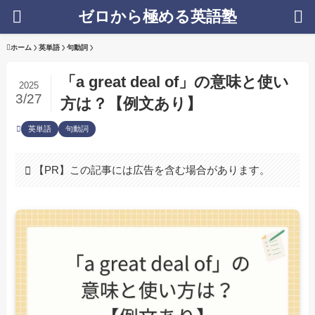
ゼロから極める英語塾
ホーム
英単語
句動詞
「a great deal of」の意味と使い
2025
3/27
方は？【例文あり】
英単語
句動詞
【PR】この記事には広告を含む場合があります。