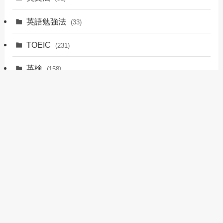
英語勉強法
(33)
TOEIC
(231)
英検
(158)
英会話
(70)
留学
(12)
おすすめサービス
(17)
英語ノウハウ
(6)
その他
(1)