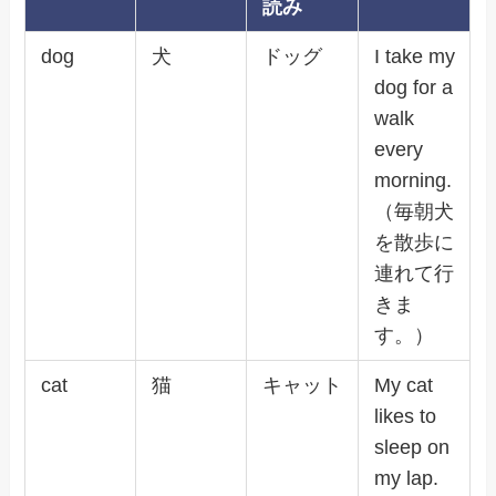
読み
dog
犬
ドッグ
I take my
dog for a
walk
every
morning.
（毎朝犬
を散歩に
連れて行
きま
す。）
cat
猫
キャット
My cat
likes to
sleep on
my lap.