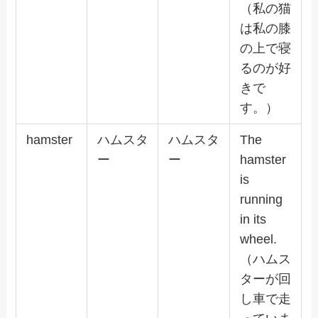
（私の猫
は私の膝
の上で寝
るのが好
きで
す。）
hamster
ハムスタ
ハムスタ
The
ー
ー
hamster
is
running
in its
wheel.
（ハムス
ターが回
し車で走