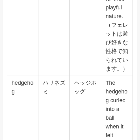
playful
nature.
（フェレ
ットは遊
び好きな
性格で知
られてい
ます。）
hedgeho
ハリネズ
ヘッジホ
The
g
ミ
ッグ
hedgeho
g curled
into a
ball
when it
felt