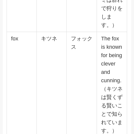
ミは群れ
で狩りを
しま
す。）
fox
キツネ
フォック
The fox
ス
is known
for being
clever
and
cunning.
（キツネ
は賢くず
る賢いこ
とで知ら
れていま
す。）