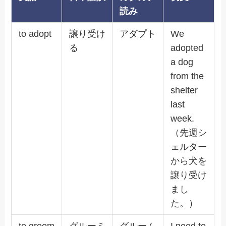
読み
to adopt
譲り受け
アダプト
We
る
adopted
a dog
from the
shelter
last
week.
（先週シ
ェルター
から犬を
譲り受け
まし
た。）
to groom
グルーミ
グルーム
I need to