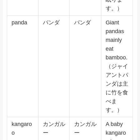
す。）
panda
パンダ
パンダ
Giant
pandas
mainly
eat
bamboo.
（ジャイ
アントパ
ンダは主
に竹を食
べま
す。）
kangaro
カンガル
カンガル
A baby
o
ー
ー
kangaro