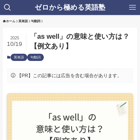
ゼロから極める英語塾
ホーム
英単語
句動詞
「as well」の意味と使い方は？
2025
10/19
【例文あり】
英単語
句動詞
【PR】この記事には広告を含む場合があります。