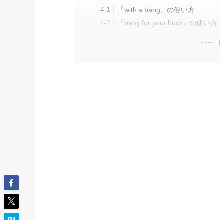
「with a bang」の使い方
「bang for your buck」の使い方