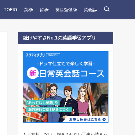
TOEIC
英検
留学
英語勉強法
英会話
続けやすさNo.1の英語学習アプリ
もう挫折しない。飽きさせない工夫が詰まっ