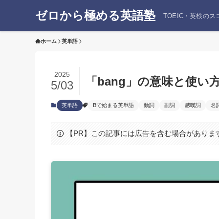
ゼロから極める英語塾
TOEIC・英検の
ホーム
英単語
2025
「bang」の意味と使
5/03
英単語
Bで始まる英単語
動詞
副詞
感嘆詞
名
【PR】この記事には広告を含む場合がありま