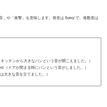
」や「衝撃」を意味します。発音は /bæŋ/ で、複数形は
the kitchen.（キッチンから大きなバンという音が聞こえました。）
 door closed.（ドアが閉まる時にバンという音がしました。）
bang.（花火は大きな音を立てました。）