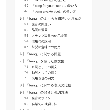
「with a bang」の使い方
「bang for your buck」の使い方
「bang away/on/out」の使い方
「bang」のよくある間違いと注意点
発音の間違い
品詞の混同
スラング表現の使用場面
慣用句の誤用
前髪の意味での使用
「bang」に関する問題
「bang」を使った例文集
名詞としての例文
動詞としての例文
慣用表現の例文
「bang」に関する表現の比較
「bang」の発音と強調方法
発音のポイント
会話での強調方法