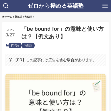
ゼロから極める英語塾
ホーム
英単語
句動詞
「be bound for」の意味と使い方
2025
3/27
は？【例文あり】
英単語
句動詞
【PR】この記事には広告を含む場合があります。