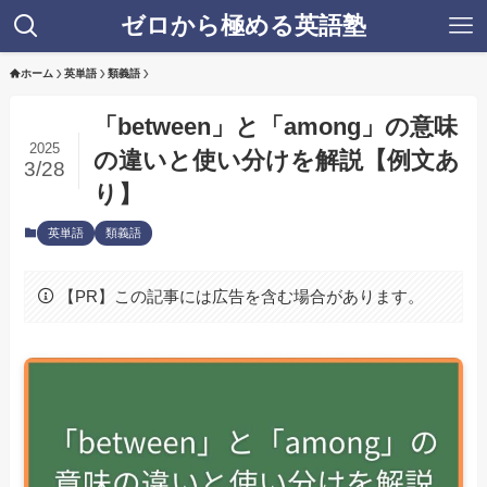
ゼロから極める英語塾
ホーム
英単語
類義語
「between」と「among」の意味
2025
の違いと使い分けを解説【例文あ
3/28
り】
英単語
類義語
【PR】この記事には広告を含む場合があります。