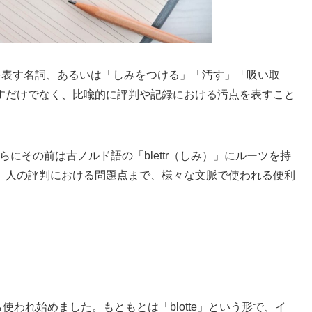
」を表す名詞、あるいは「しみをつける」「汚す」「吸い取
すだけでなく、比喩的に評判や記録における汚点を表すこと
さらにその前は古ノルド語の「blettr（しみ）」にルーツを持
、人の評判における問題点まで、様々な文脈で使われる便利
ら使われ始めました。もともとは「blotte」という形で、イ