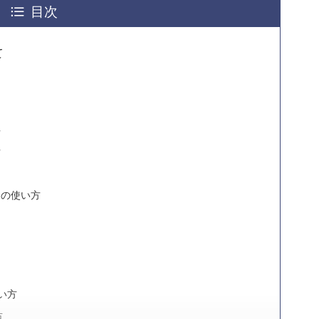
目次
て
方
方
ての使い方
い方
点