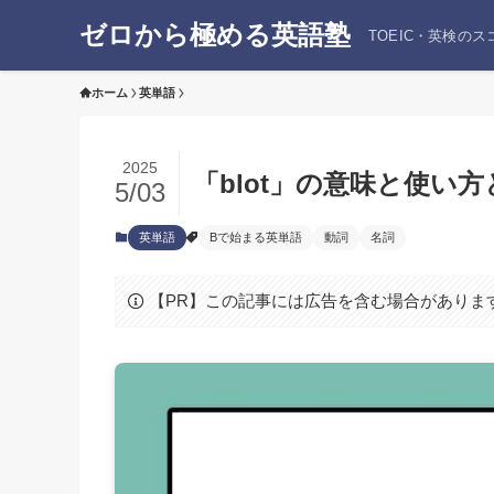
ゼロから極める英語塾
TOEIC・英検の
ホーム
英単語
2025
「blot」の意味と使い
5/03
英単語
Bで始まる英単語
動詞
名詞
【PR】この記事には広告を含む場合がありま