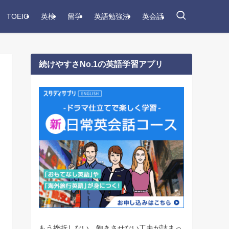
TOEIC
英検
留学
英語勉強法
英会話
続けやすさNo.1の英語学習アプリ
もう挫折しない。飽きさせない工夫が詰まっ