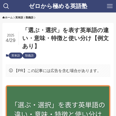
ゼロから極める英語塾
ホーム
英単語
類義語
「選ぶ・選択」を表す英単語の違
2025
い・意味・特徴と使い分け【例文
4/29
あり】
英単語
類義語
【PR】この記事には広告を含む場合があります。