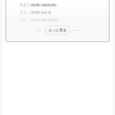
climb into/onto
climb out of
climb the ladder
もっと見る