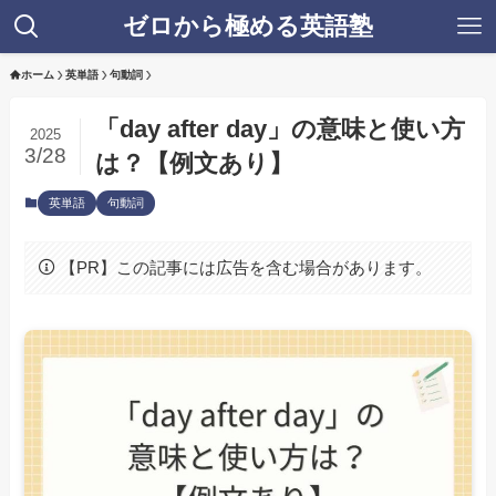
ゼロから極める英語塾
ホーム
英単語
句動詞
「day after day」の意味と使い方
2025
3/28
は？【例文あり】
英単語
句動詞
【PR】この記事には広告を含む場合があります。