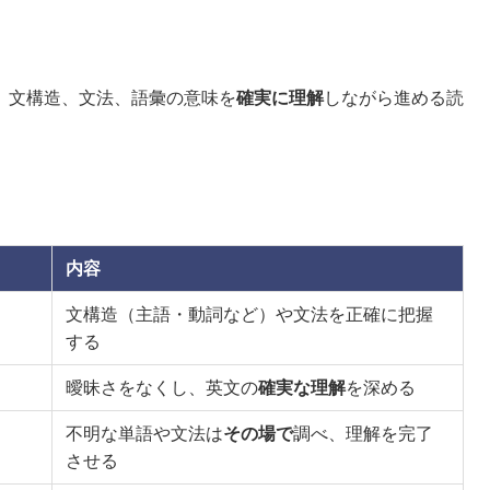
、文構造、文法、語彙の意味を
確実に理解
しながら進める読
内容
文構造（主語・動詞など）や文法を正確に把握
する
曖昧さをなくし、英文の
確実な理解
を深める
不明な単語や文法は
その場で
調べ、理解を完了
させる