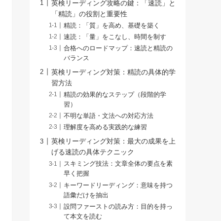
英検リーディング攻略の鍵：「速読」と
「精読」の役割と重要性
精読：「質」を高め、基礎を築く
速読：「量」をこなし、時間を制す
合格へのロードマップ：速読と精読の
バランス
英検リーディング対策：精読の具体的学
習方法
精読の効果的なステップ（段階的学
習）
不明な単語・文法への対応方法
理解度を高める実践的な練習
英検リーディング対策：最大の成果を上
げる速読の具体テクニック
スキミング技法：文章全体の要点を素
早く把握
キーワードリーディング：意味を持つ
語彙だけを抽出
設問ファーストの読み方：目的を持っ
て本文を読む