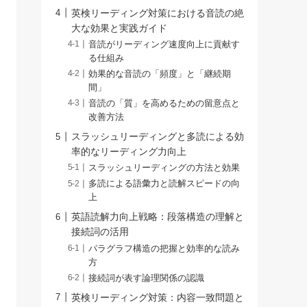
英検リーディング対策における音読の絶
大な効果と実践ガイド
音読がリーディング速度向上に貢献す
る仕組み
効果的な音読の「頻度」と「継続期
間」
音読の「質」を高めるための留意点と
改善方法
スラッシュリーディングと多読による効
率的なリーディング力向上
スラッシュリーディングの方法と効果
多読による語彙力と読解スピードの向
上
英語読解力向上戦略：段落構造の理解と
接続詞の活用
パラグラフ構造の把握と効率的な読み
方
接続詞が表す論理関係の認識
英検リーディング対策：内容一致問題と