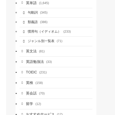
英単語
(1,645)
句動詞
(345)
類義語
(386)
慣用句（イディオム）
(233)
ジャンル別一覧表
(71)
英文法
(81)
英語勉強法
(33)
TOEIC
(231)
英検
(158)
英会話
(70)
留学
(12)
おすすめサービス
(17)