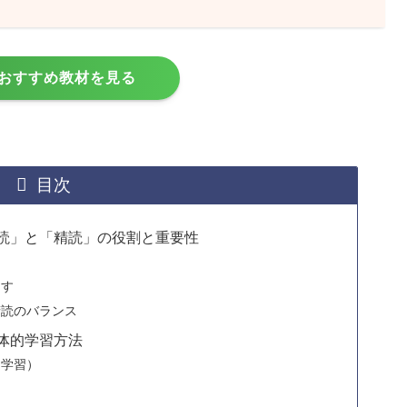
おすすめ教材を見る
目次
読」と「精読」の役割と重要性
く
制す
精読のバランス
体的学習方法
的学習）