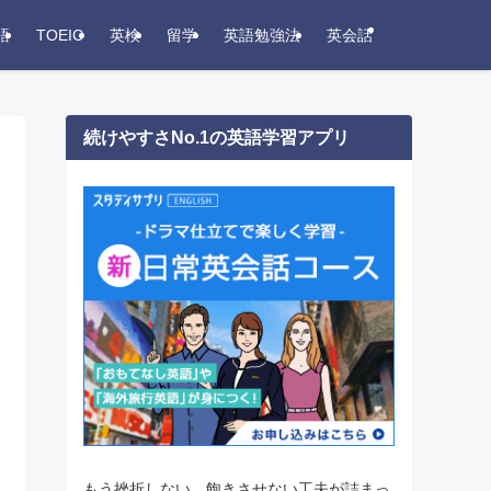
語
TOEIC
英検
留学
英語勉強法
英会話
続けやすさNo.1の英語学習アプリ
もう挫折しない。飽きさせない工夫が詰まっ