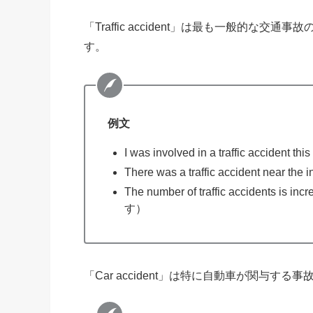
「Traffic accident」は最も一般的
す。
例文
I was involved in a traffic ac
There was a traffic accident 
The number of traffic accident
す）
「Car accident」は特に自動車が関与する