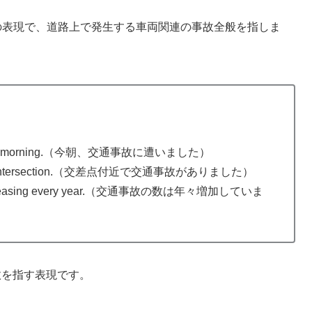
な交通事故の表現で、道路上で発生する車両関連の事故全般を指しま
cident this morning.（今朝、交通事故に遭いました）
near the intersection.（交差点付近で交通事故がありました）
s is increasing every year.（交通事故の数は年々増加していま
事故を指す表現です。