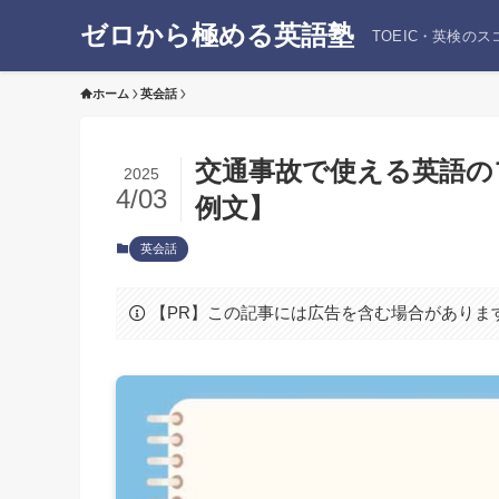
ゼロから極める英語塾
TOEIC・英検の
ホーム
英会話
交通事故で使える英語の
2025
4/03
例文】
英会話
【PR】この記事には広告を含む場合がありま