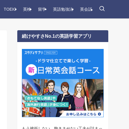
TOEIC
英検
留学
英語勉強法
英会話
続けやすさNo.1の英語学習アプリ
もう挫折しない。飽きさせない工夫が詰まっ