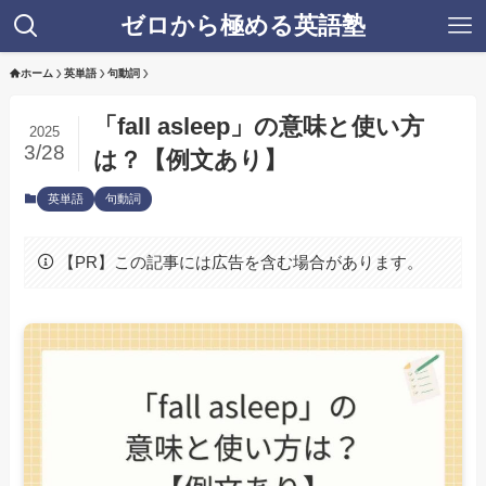
ゼロから極める英語塾
ホーム
英単語
句動詞
「fall asleep」の意味と使い方
2025
3/28
は？【例文あり】
英単語
句動詞
【PR】この記事には広告を含む場合があります。