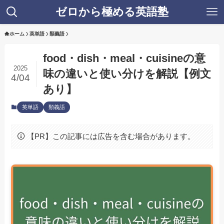
ゼロから極める英語塾
ホーム
英単語
類義語
food・dish・meal・cuisineの意
2025
味の違いと使い分けを解説【例文
4/04
あり】
英単語
類義語
【PR】この記事には広告を含む場合があります。