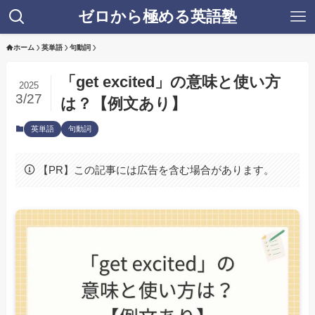
ゼロから極める英語塾
ホーム
英単語
句動詞
「get excited」の意味と使い方
2025
3/27
は？【例文あり】
英単語
句動詞
【PR】この記事には広告を含む場合があります。