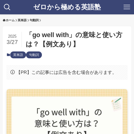
ゼロから極める英語塾
ホーム
英単語
句動詞
「go well with」の意味と使い方
2025
3/27
は？【例文あり】
英単語
句動詞
【PR】この記事には広告を含む場合があります。