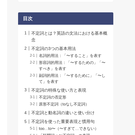
目次
不定詞とは？英語の文法における基本概
念
不定詞の3つの基本用法
名詞的用法：「〜すること」を表す
形容詞的用法：「〜するための」「〜
すべき」を表す
副詞的用法：「〜するために」「〜し
て」を表す
不定詞の特殊な使い方と表現
不定詞の否定形
原形不定詞（toなし不定詞）
不定詞と動名詞の違いと使い分け
不定詞を使った重要表現と慣用句
too…to〜（〜すぎて…できない）