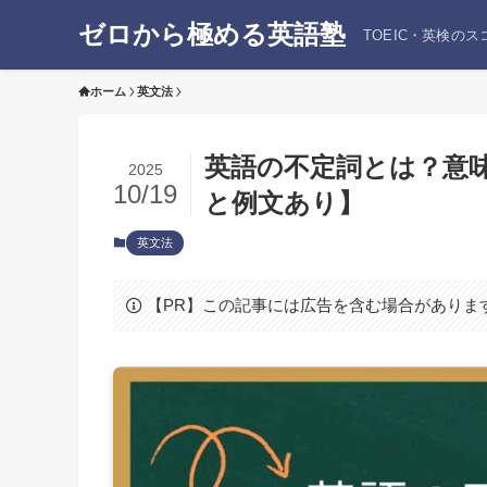
ゼロから極める英語塾
TOEIC・英検の
ホーム
英文法
英語の不定詞とは？意
2025
10/19
と例文あり】
英文法
【PR】この記事には広告を含む場合がありま