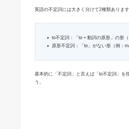
英語の不定詞には大きく分けて2種類ありま
to不定詞：「to + 動詞の原形」の形（例：to
原形不定詞：「to」がない形（例：make he
基本的に「不定詞」と言えば「to不定詞」を
う。