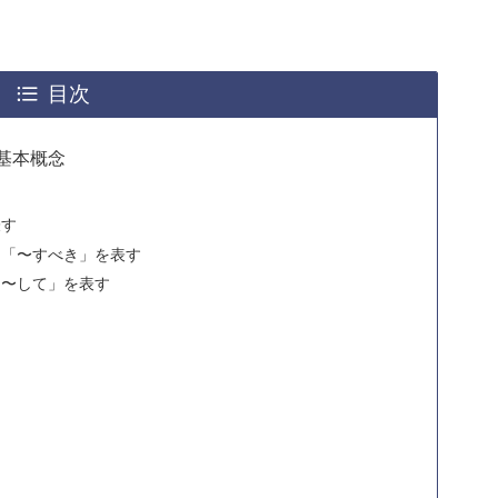
目次
基本概念
表す
」「〜すべき」を表す
「〜して」を表す
）