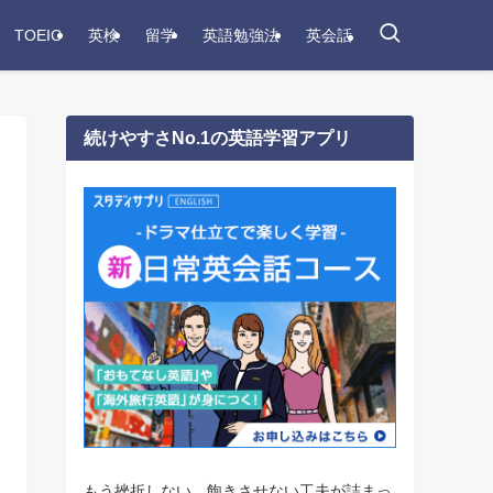
TOEIC
英検
留学
英語勉強法
英会話
続けやすさNo.1の英語学習アプリ
もう挫折しない。飽きさせない工夫が詰まっ