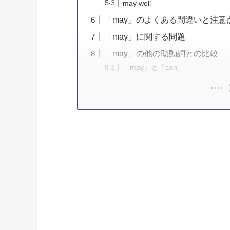
may well
「may」のよくある間違いと注意
「may」に関する問題
「may」の他の助動詞との比較
「may」と「can」