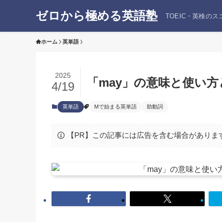
ゼロから極める英語塾
TOEIC・英検の
ホーム
英単語
2025
「may」の意味と使い
4/19
英単語
Mで始まる英単語
助動詞
【PR】この記事には広告を含む場合がありま