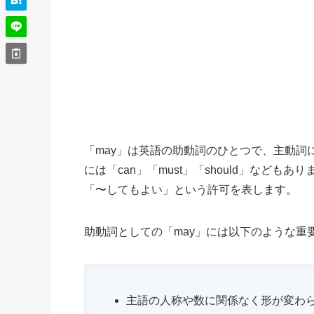
「may」は英語の助動詞のひとつで、主動
には「can」「must」「should」など
「〜してもよい」という許可を表します。
助動詞としての「may」には以下のような重
主語の人称や数に関係なく形が変わら