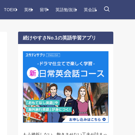
TOEIC
英検
留学
英語勉強法
英会話
続けやすさNo.1の英語学習アプリ
もう挫折しない。飽きさせない工夫が詰まっ