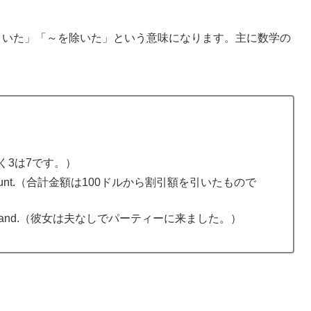
を引いた」「～を除いた」という意味になります。主に数学の
。
（10引く3は7です。）
s the discount.（合計金額は100ドルから割引額を引いたもので
s her husband.（彼女は夫なしでパーティーに来ました。）