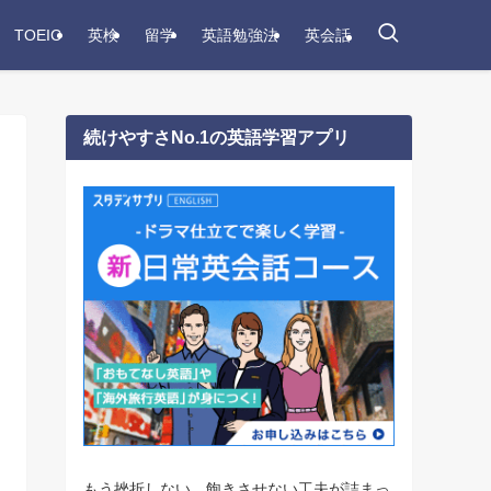
TOEIC
英検
留学
英語勉強法
英会話
続けやすさNo.1の英語学習アプリ
もう挫折しない。飽きさせない工夫が詰まっ