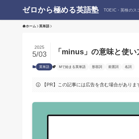
ゼロから極める英語塾
TOEIC・英検の
ホーム
英単語
2025
「minus」の意味と
5/03
英単語
Mで始まる英単語
形容詞
前置詞
名詞
【PR】この記事には広告を含む場合がありま