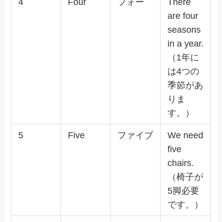
4
Four
フォー
There
are four
seasons
in a year.
（1年に
は4つの
季節があ
りま
す。）
5
Five
ファイブ
We need
five
chairs.
（椅子が
5脚必要
です。）