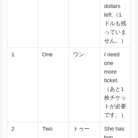
dollars
left.（1
ドルも残
っていま
せん。）
1
One
ワン
I need
one
more
ticket.
（あと1
枚チケッ
トが必要
です。）
2
Two
トゥー
She has
two