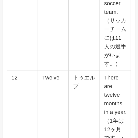
soccer
team.
（サッカ
ーチーム
には11
人の選手
がいま
す。）
12
Twelve
トゥエル
There
ブ
are
twelve
months
in a year.
（1年は
12ヶ月
です。）