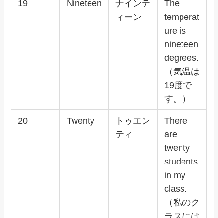
19
Nineteen
ナインテ
The
ィーン
temperat
ure is
nineteen
degrees.
（気温は
19度で
す。）
20
Twenty
トゥエン
There
ティ
are
twenty
students
in my
class.
（私のク
ラスには