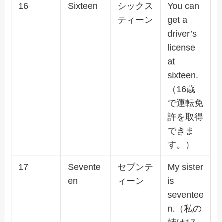
16
Sixteen
シックス
You can
ティーン
get a
driver’s
license
at
sixteen.
（16歳
で運転免
許を取得
できま
す。）
17
Sevente
セブンテ
My sister
en
ィーン
is
seventee
n.（私の