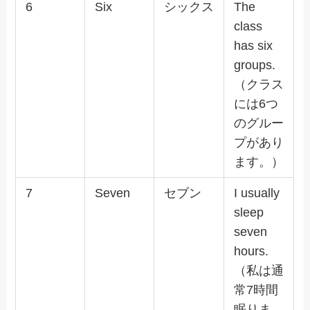
6
Six
シックス
The
class
has six
groups.
（クラス
には6つ
のグルー
プがあり
ます。）
7
Seven
セブン
I usually
sleep
seven
hours.
（私は通
常7時間
眠りま