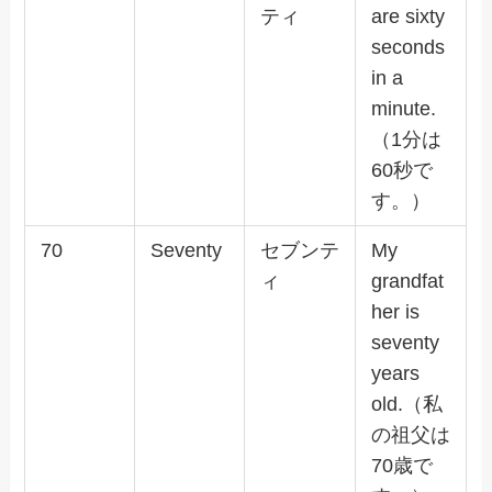
ティ
are sixty
seconds
in a
minute.
（1分は
60秒で
す。）
70
Seventy
セブンテ
My
ィ
grandfat
her is
seventy
years
old.（私
の祖父は
70歳で