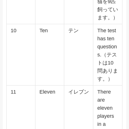
猫を9匹
飼ってい
ます。）
10
Ten
テン
The test
has ten
question
s.（テス
トは10
問ありま
す。）
11
Eleven
イレブン
There
are
eleven
players
in a