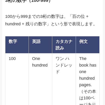
3桁の数字（100-999）
100から999までの3桁の数字は、「百の位 +
hundred + 残りの数字」という形で表現します。
数字
英語
カタカナ
例文
読み
100
One
ワン ハ
The
hundred
ンドレッ
book has
ド
one
hundred
pages.
（その本
は100ペ
ージあり