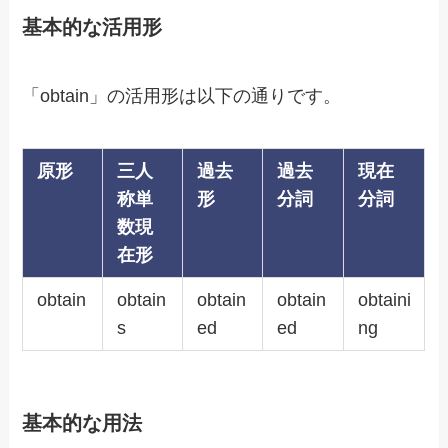
基本的な活用形
「obtain」の活用形は以下の通りです。
原形
三人
過去
過去
現在
称単
形
分詞
分詞
数現
在形
obtain
obtain
obtain
obtain
obtaini
s
ed
ed
ng
基本的な用法