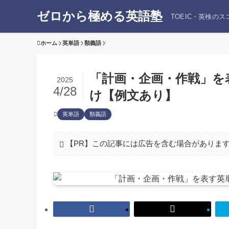
ゼロから極める英語塾
TOEIC・英検の
ホーム
英単語
類義語
「計画・企画・作戦」を
2025
4/28
け【例文あり】
英単語
類義語
【PR】この記事には広告を含む場合がありま