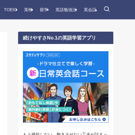
TOEIC
英検
留学
英語勉強法
英会話
続けやすさNo.1の英語学習アプリ
もう挫折しない。飽きさせない工夫が詰まっ