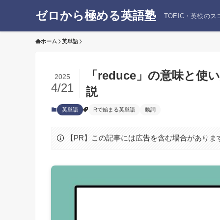
ゼロから極める英語塾
TOEIC・英検の
ホーム
英単語
「reduce」の意味と
2025
4/21
説
英単語
Rで始まる英単語
動詞
【PR】この記事には広告を含む場合がありま