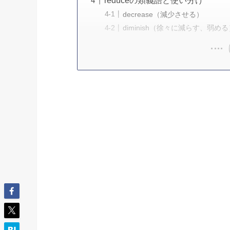
reduceの類義語と使い分け
decrease（減少させる）
diminish（徐々に減らす、弱め