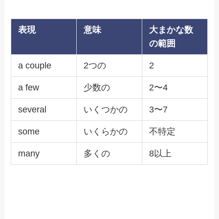
表現
意味
大まかな数
の範囲
a couple
2つの
2
a few
少数の
2〜4
several
いくつかの
3〜7
some
いくらかの
不特定
many
多くの
8以上