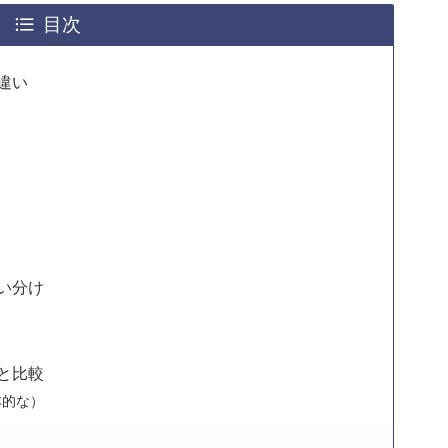
目次
な違い
使い分け
現と比較
基本的な）
）