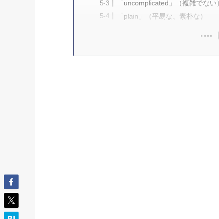
「uncomplicated」（複雑でない
「plain」（平易な、素朴な）