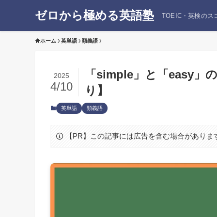
ゼロから極める英語塾
TOEIC・英検の
ホーム
英単語
類義語
「simple」と「eas
2025
4/10
り】
英単語
類義語
【PR】この記事には広告を含む場合がありま