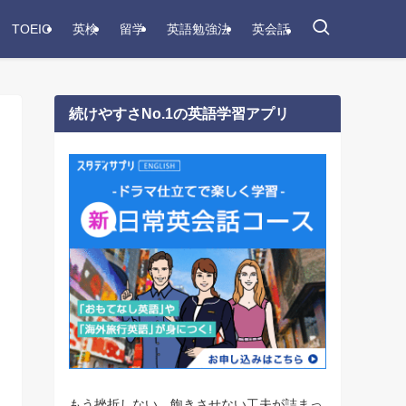
TOEIC
英検
留学
英語勉強法
英会話
続けやすさNo.1の英語学習アプリ
もう挫折しない。飽きさせない工夫が詰まっ