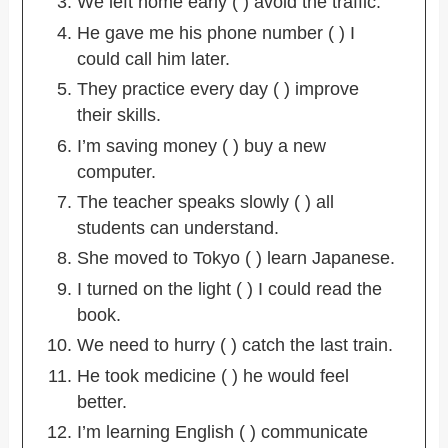
We left home early ( ) avoid the traffic.
He gave me his phone number ( ) I
could call him later.
They practice every day ( ) improve
their skills.
I’m saving money ( ) buy a new
computer.
The teacher speaks slowly ( ) all
students can understand.
She moved to Tokyo ( ) learn Japanese.
I turned on the light ( ) I could read the
book.
We need to hurry ( ) catch the last train.
He took medicine ( ) he would feel
better.
I’m learning English ( ) communicate