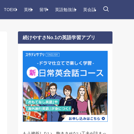
TOEIC
英検
留学
英語勉強法
英会話
続けやすさNo.1の英語学習アプリ
もう挫折しない。飽きさせない工夫が詰まっ