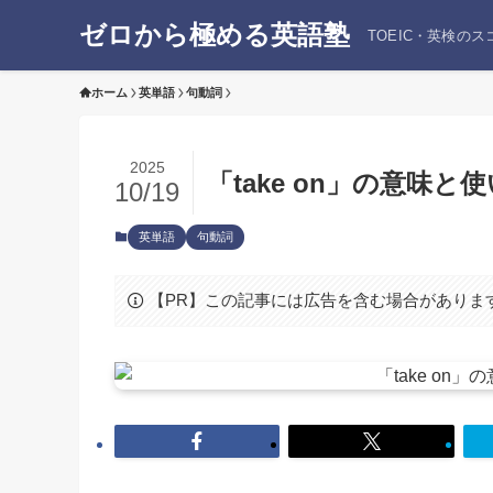
ゼロから極める英語塾
TOEIC・英検の
ホーム
英単語
句動詞
2025
「take on」の意味
10/19
英単語
句動詞
【PR】この記事には広告を含む場合がありま