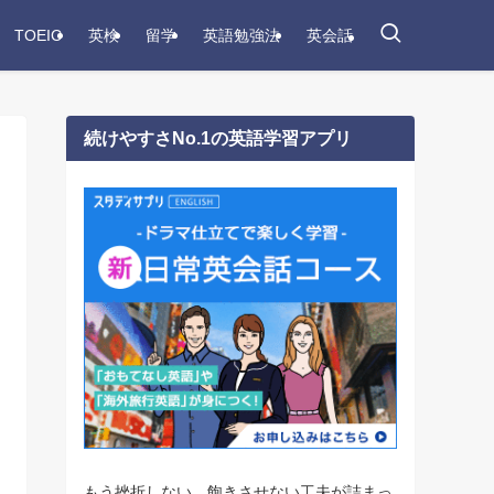
TOEIC
英検
留学
英語勉強法
英会話
続けやすさNo.1の英語学習アプリ
もう挫折しない。飽きさせない工夫が詰まっ