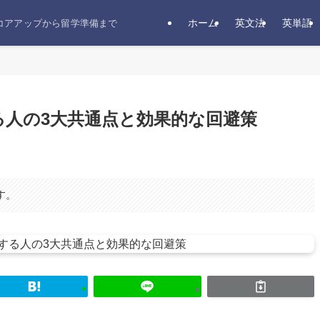
ホーム
英文法
英単語
スコアアップから留学準備まで
する人の3大共通点と効果的な回避策
す。