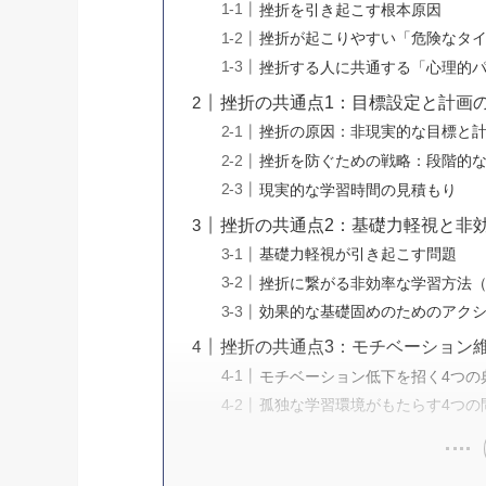
挫折を引き起こす根本原因
挫折が起こりやすい「危険なタ
挫折する人に共通する「心理的
挫折の共通点1：目標設定と計画
挫折の原因：非現実的な目標と
挫折を防ぐための戦略：段階的
現実的な学習時間の見積もり
挫折の共通点2：基礎力軽視と非
基礎力軽視が引き起こす問題
挫折に繋がる非効率な学習方法
効果的な基礎固めのためのアク
挫折の共通点3：モチベーション
モチベーション低下を招く4つの
孤独な学習環境がもたらす4つの