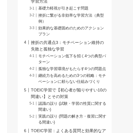
学習方法
基礎力軽視が引き起こす問題
挫折に繋がる非効率な学習方法（典型
例）
効果的な基礎固めのためのアクション
プラン
挫折の共通点3：モチベーション維持の
失敗と孤独な学習
モチベーション低下を招く4つの典型パ
ターン
孤独な学習環境がもたらす4つの問題点
継続力を高めるための3つの戦略：モチ
ベーションに頼らない仕組みづくり
TOEIC学習で【初心者が陥りやすい10の
間違い】とその対策
認識の誤り (試験・学習の性質に関する
間違い)
実践の誤り (問題の解き方・復習に関す
る間違い)
TOEIC学習：よくある質問と効果的なア