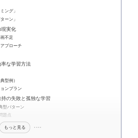
イミング」
パターン」
の現実化
計画不足
なアプローチ
効率な学習方法
（典型例）
ションプラン
維持の失敗と孤独な学習
典型パターン
問題点
もっと見る