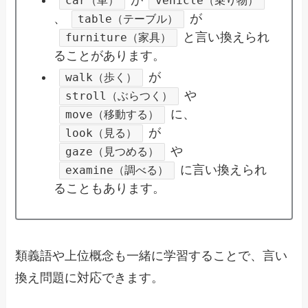
car（車）
vehicle（乗り物）
、
が
table（テーブル）
と言い換えられ
furniture（家具）
ることがあります。
が
walk（歩く）
や
stroll（ぶらつく）
に、
move（移動する）
が
look（見る）
や
gaze（見つめる）
に言い換えられ
examine（調べる）
ることもあります。
類義語や上位概念も一緒に学習することで、言い
換え問題に対応できます。