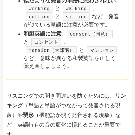
似たような発音の単語に惑わされない
:
と
、
working
walking
と
など、発音
cutting
sitting
が似ている単語に注意が必要です。
和製英語に注意
:
consent（同意）
と
、
コンセント
と
mansion（大邸宅）
マンション
など、意味が異なる和製英語を正しく
覚え直しましょう。
リスニングでの聞き間違いを防ぐためには、
リン
キング
（単語と単語がつながって発音される現
象）や
弱形
（機能語が弱く発音される現象）な
ど、英語特有の音の変化に慣れることが重要で
す。