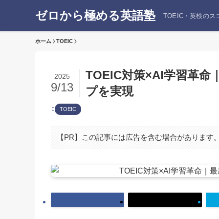
ゼロから極める英語塾
TOEIC・英検の
ホーム
TOEIC
TOEIC対策×AI学習
2025
9/13
プを実現
TOEIC
【PR】この記事には広告を含む場合があります