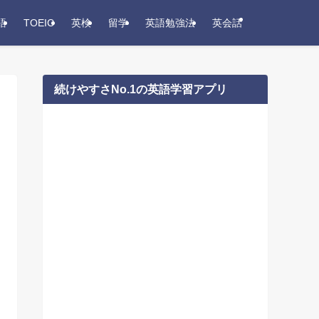
語
TOEIC
英検
留学
英語勉強法
英会話
続けやすさNo.1の英語学習アプリ