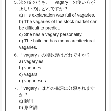
次の文のうち、「vagary」の使い方が
正しいのはどれですか？
a) His explanation was full of vagaries.
b) The vagaries of the stock market can
be difficult to predict.
c) She has a vagary personality.
d) The building has many architectural
vagaries.
「vagary」の複数形はどれですか？
a) vagaryies
b) vagaries
c) vagars
d) vagarieses
「vagary」はどの品詞に分類されます
か？
a) 動詞
b) 形容詞