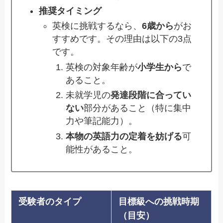
推奨タイミング
英検に挑戦するなら、
6歳から
がお
すすめです。その理由は以下の3点
です。
英検の対象年齢が
小学生から
で
あること。
未就学児の
発達段階に合ってい
ない
部分があること（特に集中
力や筆記能力）。
本物の英語力の定着を妨げる
可
能性があること。
受験者のタイプ
目標級への挑戦時期
（目安）