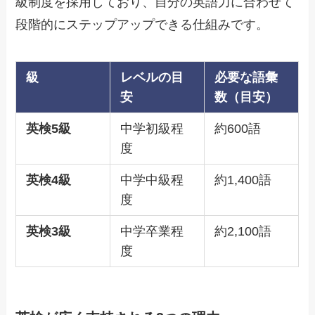
級制度を採用しており、自分の英語力に合わせて
段階的にステップアップできる仕組みです。
級
レベルの目
必要な語彙
安
数（目安）
英検5級
中学初級程
約600語
度
英検4級
中学中級程
約1,400語
度
英検3級
中学卒業程
約2,100語
度