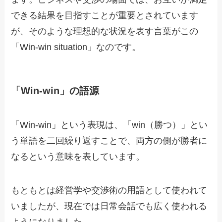
できる結果を目指すことが重要とされています
が、そのような理想的な状況を表す言葉がこの
「Win-win situation」なのです。
「Win-win」の語源
「Win-win」という表現は、「win（勝つ）」とい
う単語を二回繰り返すことで、両方の側が勝者に
なるという意味を表しています。
もともとは経営学や交渉術の用語として使われて
いましたが、現在では日常会話でも広く使われる