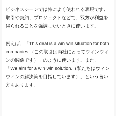
ビジネスシーンでは特によく使われる表現です。
取引や契約、プロジェクトなどで、双方が利益を
得られることを強調したいときに使います。
例えば、「This deal is a win-win situation for both
companies.（この取引は両社にとってウィンウィ
ンの関係です）」のように使います。また、
「We aim for a win-win solution.（私たちはウィン
ウィンの解決策を目指しています）」という言い
方もあります。