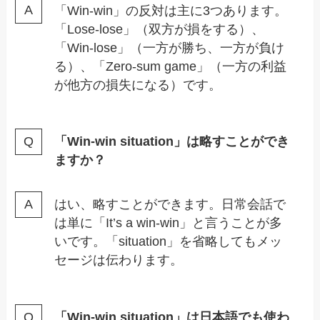
「Win-win」の反対は主に3つあります。
「Lose-lose」（双方が損をする）、
「Win-lose」（一方が勝ち、一方が負け
る）、「Zero-sum game」（一方の利益
が他方の損失になる）です。
「Win-win situation」は略すことができ
ますか？
はい、略すことができます。日常会話で
は単に「It’s a win-win」と言うことが多
いです。「situation」を省略してもメッ
セージは伝わります。
「Win-win situation」は日本語でも使わ