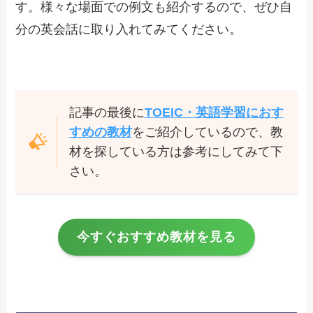
す。様々な場面での例文も紹介するので、ぜひ自
分の英会話に取り入れてみてください。
記事の最後に
TOEIC・英語学習におす
すめの教材
をご紹介しているので、教
材を探している方は参考にしてみて下
さい。
今すぐおすすめ教材を見る