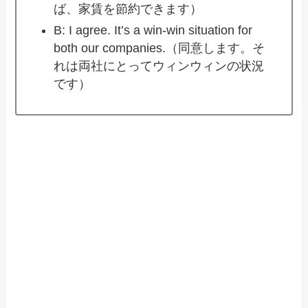
ば、家賃を節約できます）
B: I agree. It’s a win-win situation for
both our companies.（同意します。そ
れは両社にとってウィンウィンの状況
です）