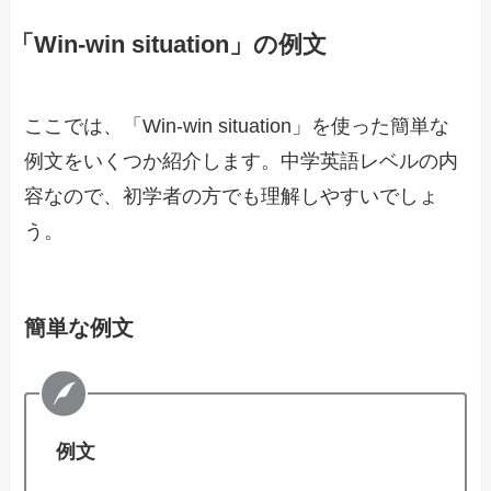
「Win-win situation」の例文
ここでは、「Win-win situation」を使った簡単な
例文をいくつか紹介します。中学英語レベルの内
容なので、初学者の方でも理解しやすいでしょ
う。
簡単な例文
例文