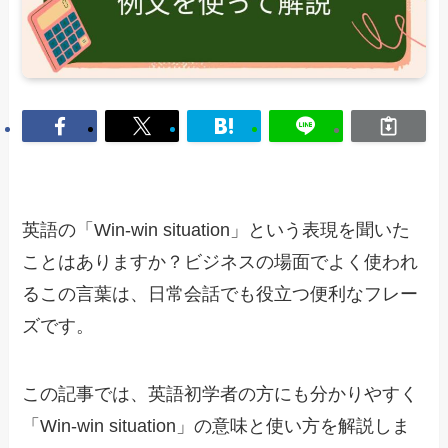
英語の「Win-win situation」という表現を聞いた
ことはありますか？ビジネスの場面でよく使われ
るこの言葉は、日常会話でも役立つ便利なフレー
ズです。
この記事では、英語初学者の方にも分かりやすく
「Win-win situation」の意味と使い方を解説しま