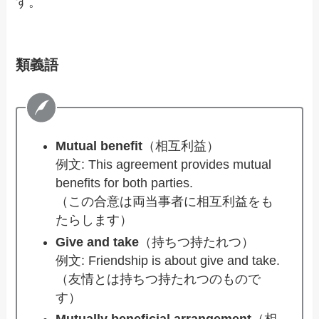
す。
類義語
Mutual benefit
（相互利益）
例文: This agreement provides mutual
benefits for both parties.
（この合意は両当事者に相互利益をも
たらします）
Give and take
（持ちつ持たれつ）
例文: Friendship is about give and take.
（友情とは持ちつ持たれつのもので
す）