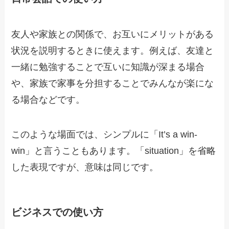
友人や家族との関係で、お互いにメリットがある
状況を説明するときに使えます。例えば、友達と
一緒に勉強することで互いに知識が深まる場合
や、家族で家事を分担することでみんなが楽にな
る場合などです。
このような場面では、シンプルに「It’s a win-
win」と言うこともあります。「situation」を省略
した表現ですが、意味は同じです。
ビジネスでの使い方