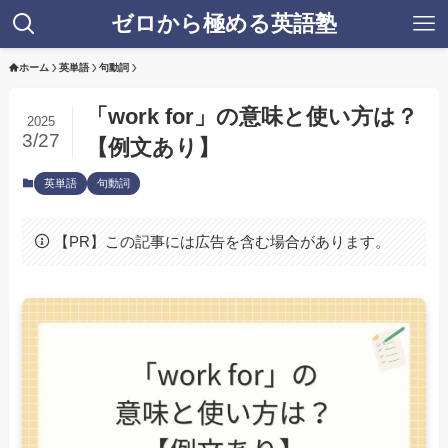
ゼロから極める英語塾
ホーム
英単語
句動詞
「work for」の意味と使い方は？
2025
3/27
【例文あり】
英単語
句動詞
【PR】この記事には広告を含む場合があります。