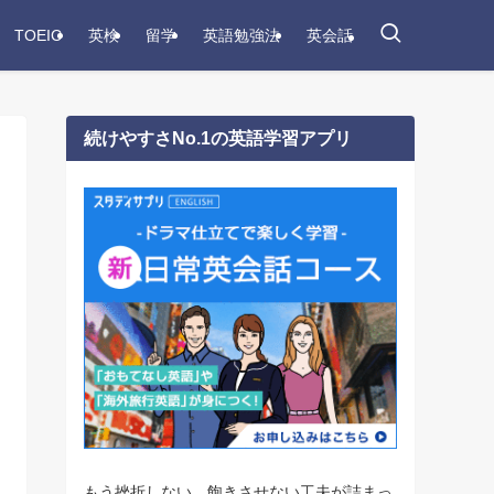
TOEIC
英検
留学
英語勉強法
英会話
続けやすさNo.1の英語学習アプリ
もう挫折しない。飽きさせない工夫が詰まっ