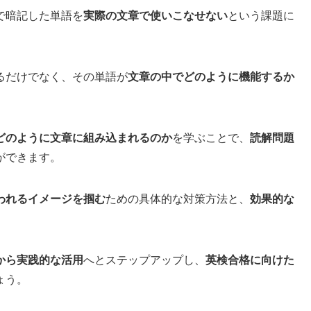
で暗記した単語を
実際の文章で使いこなせない
という課題に
るだけでなく、その単語が
文章の中でどのように機能するか
どのように文章に組み込まれるのか
を学ぶことで、
読解問題
ができます。
われるイメージを掴む
ための具体的な対策方法と、
効果的な
から実践的な活用
へとステップアップし、
英検合格に向けた
ょう。