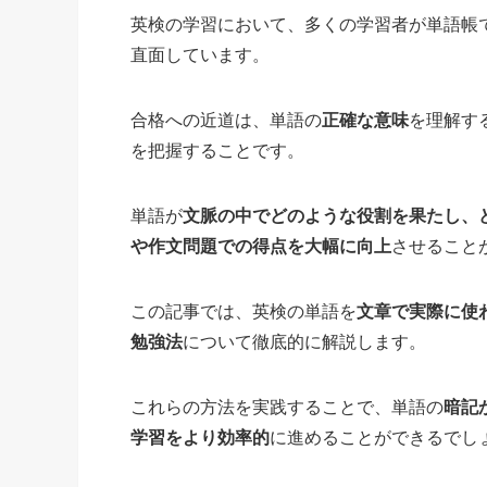
英検の学習において、多くの学習者が単語帳
直面しています。
合格への近道は、単語の
正確な意味
を理解す
を把握することです。
単語が
文脈の中でどのような役割を果たし、
や作文問題での得点を大幅に向上
させること
この記事では、英検の単語を
文章で実際に使
勉強法
について徹底的に解説します。
これらの方法を実践することで、単語の
暗記
学習をより効率的
に進めることができるでし