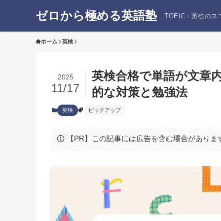
ゼロから極める英語塾
TOEIC・英検の
ホーム
英検
英検合格で単語が文章
2025
11/17
的な対策と勉強法
英検
ピックアップ
【PR】この記事には広告を含む場合がありま