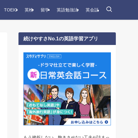
TOEIC
英検
留学
英語勉強法
英会話
続けやすさNo.1の英語学習アプリ
もう挫折しない。飽きさせない工夫が詰まっ