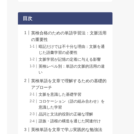
目次
英検合格のための単語学習法：文脈活用
の重要性
暗記だけでは不十分な理由：文脈を通
じた語彙学習の必要性
文脈学習が記憶の定着に与える影響
英検レベル別：単語の文脈的活用の違
い
英検単語を文章で理解するための基礎的
アプローチ
文脈を意識した基礎学習
コロケーション（語の組み合わせ）を
意識した学習
品詞と文法的役割の正確な理解
語族・語根の構造を通じた関連付け
英検単語を文章で学ぶ実践的な勉強法