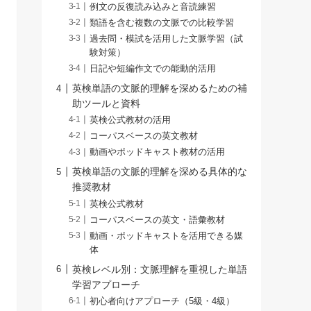
例文の反復読み込みと音読練習
類語を含む複数の文脈での比較学習
過去問・模試を活用した文脈学習（試
験対策）
日記や短編作文での能動的活用
英検単語の文脈的理解を深めるための補
助ツールと資料
英検公式教材の活用
コーパスベースの英文教材
動画やポッドキャスト教材の活用
英検単語の文脈的理解を深める具体的な
推奨教材
英検公式教材
コーパスベースの英文・語彙教材
動画・ポッドキャストを活用できる媒
体
英検レベル別：文脈理解を重視した単語
学習アプローチ
初心者向けアプローチ（5級・4級）