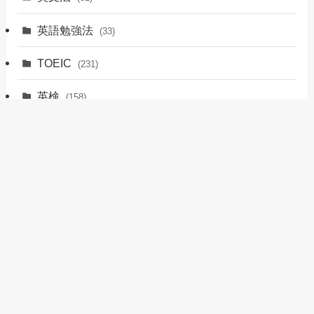
英語勉強法
(33)
TOEIC
(231)
英検
(158)
英会話
(70)
留学
(12)
おすすめサービス
(17)
英語ノウハウ
(6)
その他
(1)