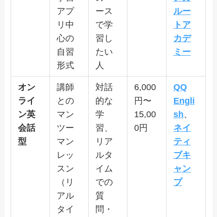
アプ
ース
ルー
リ中
で学
トア
心の
習し
カデ
自習
たい
ミー
形式
人
オン
講師
対話
6,000
QQ
ライ
との
的な
円〜
Engli
ン英
マン
学
15,00
sh
、
会話
ツー
習、
0円
ネイ
型
マン
リア
ティ
レッ
ルタ
ブキ
スン
イム
ャン
（リ
での
プ
アル
質
タイ
問・