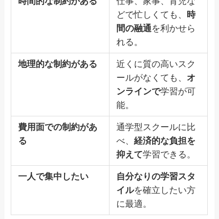
時間的な制約がある
仕事、家事、育児な
どで忙しくても、
時
間の融通
を利かせら
れる。
地理的な制約がある
近くに質の高いスク
ールがなくても、
オ
ンラインで
学習が可
能。
費用面での制約があ
通学型スクールに比
る
べ、
経済的な負担を
抑えて
学習できる。
一人で集中したい
自分なりの学習スタ
イル
を確立したい方
に最適。