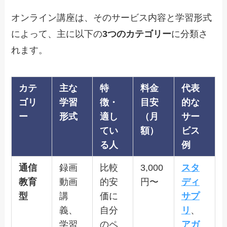
オンライン講座は、そのサービス内容と学習形式
によって、主に以下の
3つのカテゴリー
に分類さ
れます。
カテ
主な
特
料金
代表
ゴリ
学習
徴・
目安
的な
ー
形式
適し
（月
サー
てい
額）
ビス
る人
例
通信
録画
比較
3,000
スタ
教育
動画
的安
円〜
ディ
型
講
価に
サプ
義、
自分
リ
、
学習
のペ
ア
ガ