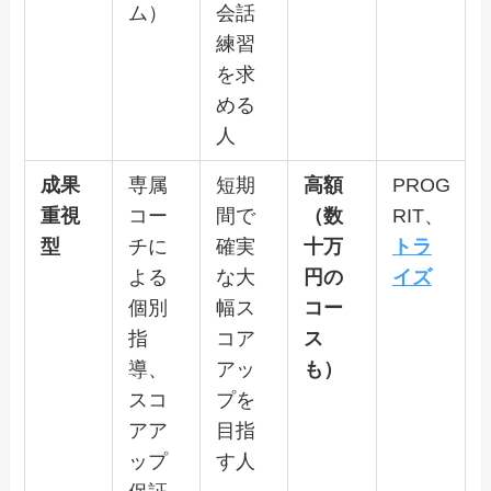
ム）
会話
練習
を求
める
人
成果
専属
短期
高額
PROG
重視
コー
間で
（数
RIT、
型
チに
確実
十万
トラ
よる
な大
円の
イズ
個別
幅ス
コー
指
コア
ス
導、
アッ
も）
スコ
プを
アア
目指
ップ
す人