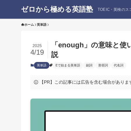
ゼロから極める英語塾
TOEIC・英検の
ホーム
英単語
「enough」の意味と
2025
4/19
説
英単語
Eで始まる英単語
副詞
形容詞
代名詞
【PR】この記事には広告を含む場合がありま