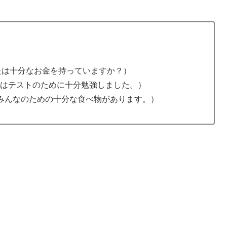
ey?（あなたは十分なお金を持っていますか？）
the test.（私はテストのために十分勉強しました。）
everyone.（みんなのための十分な食べ物があります。）