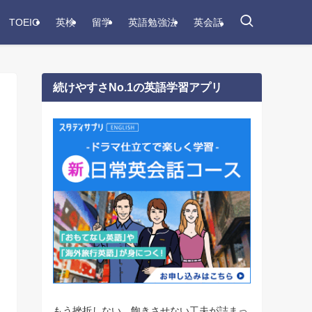
TOEIC
英検
留学
英語勉強法
英会話
続けやすさNo.1の英語学習アプリ
もう挫折しない。飽きさせない工夫が詰まっ