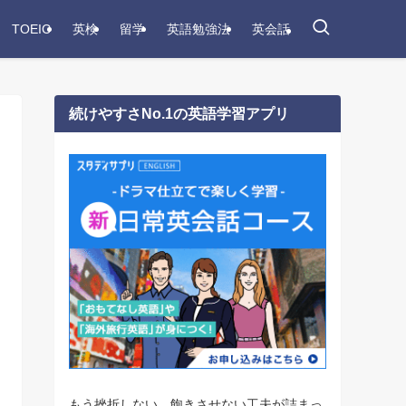
TOEIC
英検
留学
英語勉強法
英会話
続けやすさNo.1の英語学習アプリ
もう挫折しない。飽きさせない工夫が詰まっ