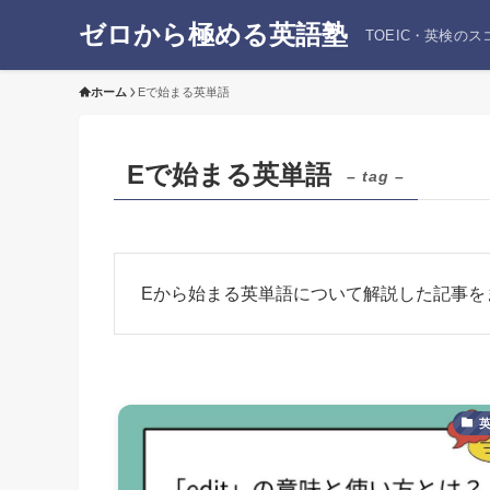
ゼロから極める英語塾
TOEIC・英検の
ホーム
Eで始まる英単語
Eで始まる英単語
– tag –
Eから始まる英単語について解説した記事を