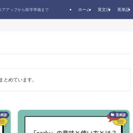
ホーム
英文法
英単語
スコアアップから留学準備まで
まとめています。
英単語
英単語