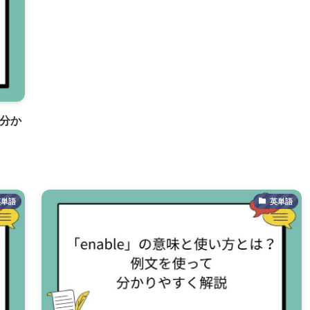
て分か
英単語
英単語