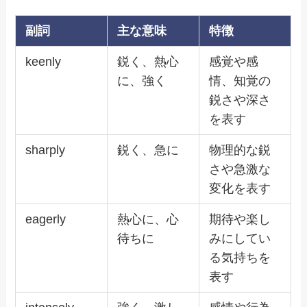
副詞
主な意味
特徴
keenly
鋭く、熱心
感覚や感
に、強く
情、知覚の
鋭さや深さ
を表す
sharply
鋭く、急に
物理的な鋭
さや急激な
変化を表す
eagerly
熱心に、心
期待や楽し
待ちに
みにしてい
る気持ちを
表す