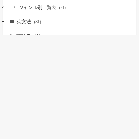
ジャンル別一覧表
(71)
英文法
(81)
英語勉強法
(33)
TOEIC
(231)
英検
(158)
英会話
(70)
留学
(12)
おすすめサービス
(17)
英語ノウハウ
(6)
その他