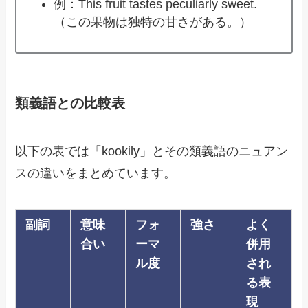
例：This fruit tastes peculiarly sweet.
（この果物は独特の甘さがある。）
類義語との比較表
以下の表では「kookily」とその類義語のニュアン
スの違いをまとめています。
副詞
意味
フォ
強さ
よく
合い
ーマ
併用
ル度
され
る表
現