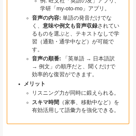
例: 旺文社「英語の友」アプリ、
学研「my-oto-mo」アプリ。
音声の内容:
単語の発音だけでな
く、
意味や例文も音声収録
されてい
るものを選ぶと、テキストなしで学
習（通勤・通学中など）が可能で
す。
音声の順番:
「英単語 → 日本語訳
→ 例文」の順序だと、聞くだけで
効率的な復習ができます。
メリット
リスニング力が同時に鍛えられる。
スキマ時間
（家事、移動中など）を
有効活用して語彙力を強化できる。