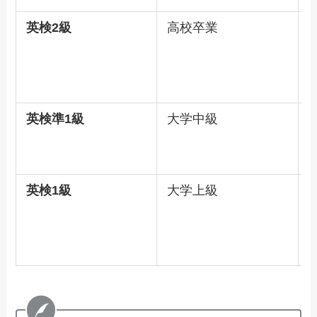
英検2級
高校卒業
4
英検準1級
大学中級
7
英検1級
大学上級
1