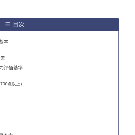
目次
基本
目安
アの評価基準
700点以上）