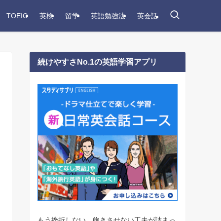
TOEIC
英検
留学
英語勉強法
英会話
続けやすさNo.1の英語学習アプリ
もう挫折しない。飽きさせない工夫が詰まっ