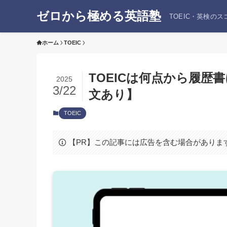
ゼロから極める英語塾
TOEIC・英検の
ホーム
TOEIC
TOEICは何点から履
2025
3/22
文あり】
TOEIC
【PR】この記事には広告を含む場合がありま