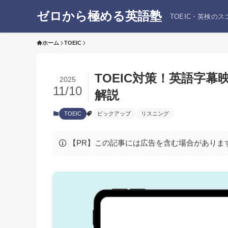
ゼロから極める英語塾
TOEIC・英検の
ホーム
TOEIC
TOEIC対策！英語字
2025
11/10
解説
TOEIC
ピックアップ
リスニング
【PR】この記事には広告を含む場合がありま