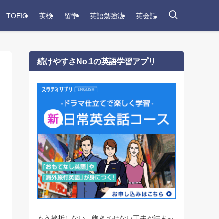
TOEIC
英検
留学
英語勉強法
英会話
続けやすさNo.1の英語学習アプリ
もう挫折しない。飽きさせない工夫が詰まっ