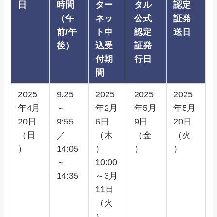
日
時間
ター
タル
認定
（午
ネッ
公式
証発
前/午
ト申
認定
送日
後）
込受
証発
付期
行日
間
2025
9:25
2025
2025
2025
年4月
～
年2月
年5月
年5月
20日
9:55
6日
9日
20日
（日
／
（木
（金
（火
）
14:05
）
）
）
～
10:00
14:35
～3月
11日
（火
）