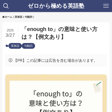
ゼロから極める英語塾
ホーム
英単語
句動詞
「enough to」の意味と使い方
2025
3/27
は？【例文あり】
英単語
句動詞
【PR】この記事には広告を含む場合があります。