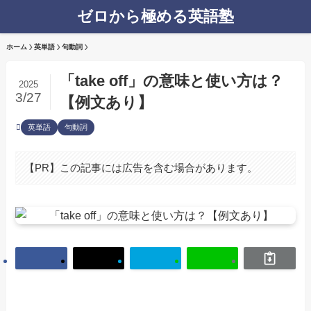
ゼロから極める英語塾
ホーム
英単語
句動詞
「take off」の意味と使い方は？
2025
3/27
【例文あり】
英単語
句動詞
【PR】この記事には広告を含む場合があります。